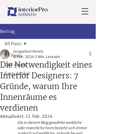
Beitrag
All Posts
Jacqueline Heneis
All Posts
8. Feb. 2024
5 Min. Lesezeit
Die Notwendigkeit eines
D&C Award
Interior Designers: 7
Gast-Artikel
Gründe, warum Ihre
Innenräume es
verdienen
Aktualisiert:
12. Feb. 2024
Die in diesem Blog gewählte weibliche 
oder männliche Form bezieht sich immer 
zugleich auf weibliche, männliche und 