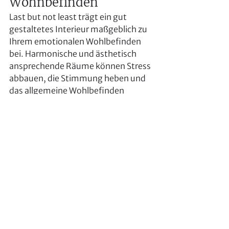
Wohnbefinden
Last but not least trägt ein gut 
gestaltetes Interieur maßgeblich zu 
Ihrem emotionalen Wohlbefinden 
bei. Harmonische und ästhetisch 
ansprechende Räume können Stress 
abbauen, die Stimmung heben und 
das allgemeine Wohlbefinden 
verbessern.
Interior Designer verstehen die 
psychologischen Auswirkungen von 
Farben, Formen und Materialien auf 
das menschliche Wohlbefinden. Sie 
können Räume so gestalten, dass sie 
eine positive und beruhigende 
Atmosphäre schaffen, die zum 
Entspannen und Wohlfühlen einlädt. 
Durch die gezielte Auswahl von 
Farben, Texturen und 