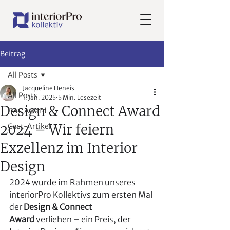
Beitrag
All Posts
Jacqueline Heneis
All Posts
1. Jan. 2025
5 Min. Lesezeit
Design & Connect Award
D&C Award
2024 – Wir feiern
Gast-Artikel
Exzellenz im Interior
Design
2024 wurde im Rahmen unseres 
interiorPro Kollektivs zum ersten Mal 
der 
Design & Connect 
Award
 verliehen – ein Preis, der 