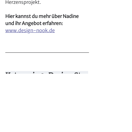
Herzensprojekt.
Hier kannst du mehr über Nadine 
und ihr Angebot erfahren:
www.design-nook.de
Kategorie 3: Design Star
Für Interior Designerinnen, die mit 
ihren Projekten Maßstäbe setzen 
und einen unverwechselbaren Stil 
pflegen
Der Design Star steht für kreative 
Exzellenz, außergewöhnliche 