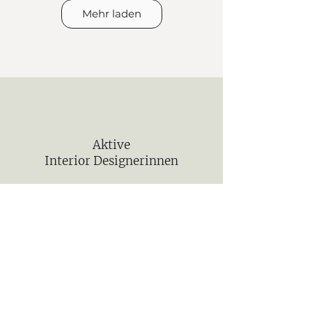
Mehr laden
Home Styling & Staging
Hygge Krefeld | Gaby
Eveline Käppeli
Klasen
Aktive
Interior Designerinnen
IDeAS Interior Design |
INARA
Angela Stokic
dein.raum.gefühl |
Claudia Lutsch
Qualifiziert durch dieses
Netzwerk