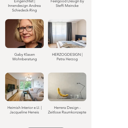
Eingerichtet |
Feelgood Design by
Innendesign Andrea
Steffi Meincke
Schiedeck-Ring
Gaby Klasen
HERZOGDESIGN |
Wohnberatung
Petra Herzog
Heimish Interior e.U. |
Herrera Design -
Jacqueline Heneis
Zeitlose Raumkonzepte
mit Charakter