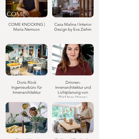
COME KNOCKING |
Casa Malina I Interior
Maria Nemson
Design by Eva Ziehm
Doris Röck
Drinnen-
Ingenieurbüro für
Innenarchitektur und
Innenarchitektur
Lichtplanung von
Dipl.Ingv Verena
Niederstaetter