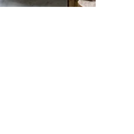
Jacqueline Heneis
2. Feb. 2024
5 Min. Lesezeit
Die Top Interior Design Trends
für 2024: Eine Vorschau
Das Jahr 2024 verspricht eine faszinierende
Mischung aus Tradition und Innovation, die unsere
Räume in neue Höhen der Funktionalität führen.