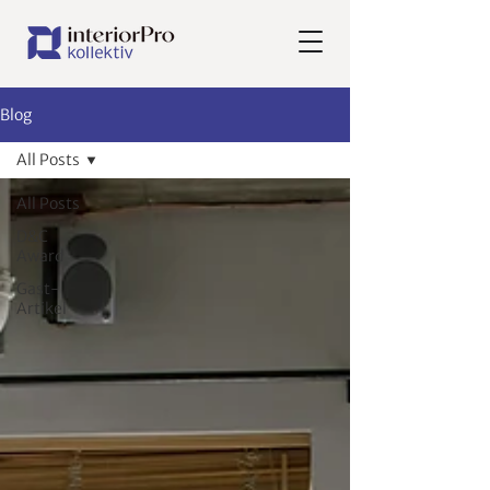
Blog
All Posts
All Posts
D&C
Award
Gast-
Artikel